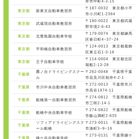
井市中町4-3-15
〒187-0032 東京都小平
東京都
新東京自動車教習所
市小川町1-2364
〒180-0022 東京都武蔵
東京都
武蔵境自動車教習所
野市境2-6-43
〒179-0074 東京都練馬
東京都
北豊島園自動車学校
区春日町4−37−24
〒124-0013 東京都葛飾
東京都
平和橋自動車教習所
区東立石1-3-16
〒114-0004 東京都北区
東京都
王子自動車学校
堀船2-13-28
鷹ノ台ドライビングスクー
〒262-0048 千葉県千葉
千葉県
ル
市花見川区柏井4-2-1
〒272-0013 千葉県市川
千葉県
市川中央自動車教習所
市高谷1974-11
〒274-0812 千葉県船橋
千葉県
船橋第一自動車教習所
市三咲2-14-1
〒274-0822 千葉県船橋
千葉県
船橋中央自動車学校
市飯山満町2‐635
ソフィアドライビングスク
〒273-0011 千葉県船橋
千葉県
ール船橋
市湊町3−9−16
〒273-0131 千葉県鎌ケ
千葉県
鎌ケ谷自動車学校