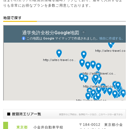
住まいのエリアの教習所情報を随時アップしており、通常で入所するよ
約
りも非常にお得なプランを多数ご用意しております。
会社概
要
プライ
バシー
ポリシ
ー
アイテ
ック合
宿免許
〒184-0012 東京都小金
東京都
小金井自動車学校