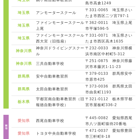
埼玉県
鶴ヶ島自動車教習所
島市高倉1249
〒331-0065 埼玉県さい
埼玉県
アンモータースクール
たま市西区二ツ宮797-1
ファインモータースクール
〒362-0011 埼玉県上尾
埼玉県
上尾
市平塚596-5
ファインモータースクール
〒331-0071 埼玉県さい
埼玉県
西大宮（旧指扇）
たま市西区高木1635
神奈川ドライビングスクー
〒232-0033 神奈川県横
神奈川県
ル
浜市南区中村町5-312
〒251-0875 神奈川県藤
神奈川県
三共自動車学校
沢市本藤沢1-11-23
〒379-0133 群馬県安中
群馬県
安中自動車教習所
市原市425
〒373-0036 群馬県太田
群馬県
太田自動車教習所
市由良町1193
宇都宮南自動車教習所（旧
〒321-0112 栃木県宇都
栃木県
報徳自動車学校）
宮市屋板町336-2
〒445-0082 愛知県西尾
愛知県
西尾自動車学校
市八ツ面町猿待20番地
〒471-0037 愛知県豊田
愛知県
トヨタ中央自動車学校
市三軒町8-18