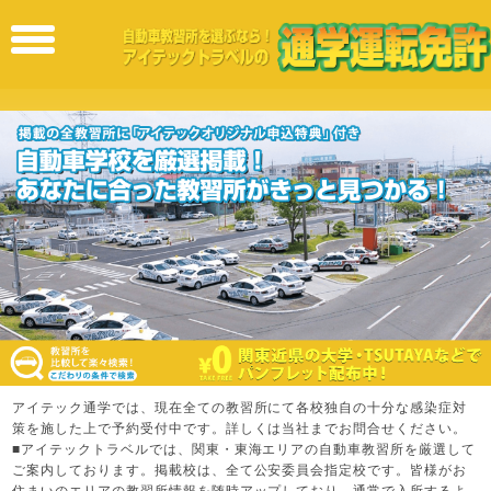
HOME
toggle
免許取
menu
得の簡
単
6STEP!
免許取
得まで
の流れ
入校資
格
ご予
約・お
問い合
アイテック通学では、現在全ての教習所にて各校独自の十分な感染症対
策を施した上で予約受付中です。詳しくは当社までお問合せください。
わせ
■アイテックトラベルでは、関東・東海エリアの自動車教習所を厳選して
ご案内しております。掲載校は、全て公安委員会指定校です。皆様がお
利用規