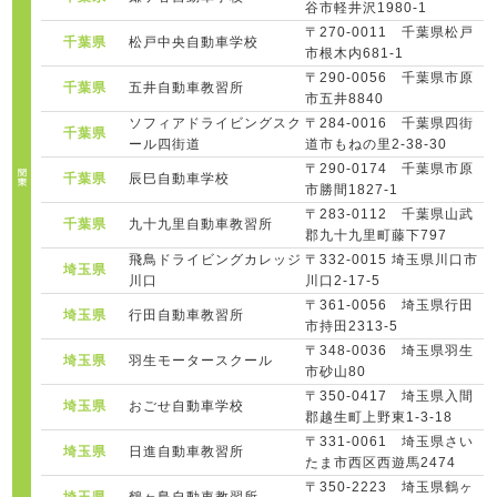
谷市軽井沢1980-1
〒270-0011 千葉県松戸
千葉県
松戸中央自動車学校
市根木内681-1
〒290-0056 千葉県市原
千葉県
五井自動車教習所
市五井8840
ソフィアドライビングスク
〒284-0016 千葉県四街
千葉県
ール四街道
道市もねの里2-38-30
〒290-0174 千葉県市原
千葉県
辰巳自動車学校
市勝間1827-1
〒283-0112 千葉県山武
千葉県
九十九里自動車教習所
郡九十九里町藤下797
飛鳥ドライビングカレッジ
〒332-0015 埼玉県川口市
埼玉県
川口
川口2-17-5
〒361-0056 埼玉県行田
埼玉県
行田自動車教習所
市持田2313-5
〒348-0036 埼玉県羽生
埼玉県
羽生モータースクール
市砂山80
〒350-0417 埼玉県入間
埼玉県
おごせ自動車学校
郡越生町上野東1-3-18
〒331-0061 埼玉県さい
埼玉県
日進自動車教習所
たま市西区西遊馬2474
〒350-2223 埼玉県鶴ヶ