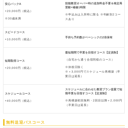
技能教習オーバー時の追加料金不要＆検定再
安心パックA
受験+補修1時限
+20,000円（税込）
※申込みは入所時に限る ※年齢別2コー
※30歳未満
スあり
スピードコース
手持ち予約数がベーシックの2倍保有
+10,000円（税込）
最短期間で卒業を目指すコース【定員制】
（自宅から通う合宿同様のコース）
短期取得コース
※休校日除く
+20,000円（税込）
※＋3,000円でスケジュール再構築（卒
業日は延長）
スケジュールに合わせた教習プラン提案で短
期卒業を目指すコース【定員制】
スケジュールコース
※再構築初回無料・2回目以降＋2,000円
+40,000円（税込）
（卒業日は延長）
無料送迎バスコース