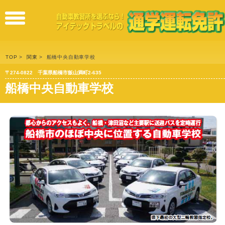
HOME
toggle
免許取
menu
得の簡
単
TOP
>
関東
> 船橋中央自動車学校
6STEP!
〒274-0822 千葉県船橋市飯山満町2‐635
船橋中央自動車学校
免許取
得まで
の流れ
入校資
格
ご予
約・お
問い合
わせ
利用規