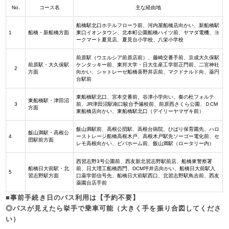
No.
コース名
主な経由地
船橋駅北口ホテルフローラ前、河内屋船橋店向かい、新船橋駅
1
船橋・新船橋方面
東口イオンタウン、北本町公園船橋ハイツ前、ヤマダ電機、ヨ
ークマート夏見店、夏見台小学校、八栄小学校
前原駅（ウエルシア前原店前）、藤崎交番手前、京成大久保駅
前原駅・大久保駅
ケンタッキー前、東邦大学・日大生産工学部正門前、二宮神社
2
方面
向かい、シャトレーゼ船橋喜野井店前、マクドナルド向、薬円
台駅前
東船橋駅北口、宮本交番前、谷津小学向い、奏の杜フォルテ
東船橋駅・津田沼
3
前、JR津田沼駅南口駿台予備校前、前原西さくら公園、ＤCM
方面
東船橋店向かい、東船橋駅北口（デイリーヤマザキ前）
飯山満駅前、高根公団駅、高根台病院、ひばり保育園先、ハロ
飯山満駅・高根公
4
ーストレージ船橋高根木戸、高根木戸駅先ソーゴー電化前、セ
団駅前方面
レモ高根向かい、ビバホーム前、飯山満駅（ロータリー内）
西習志野3号公園前、西友新北習志野駅前店、船橋東警察署
船橋日大前駅・北
前、日大理工船橋西門、DCM坪井店向かい、船橋日大前駅入
5
習志野駅方面
口薬学部信号先、船橋日大前駅西口、北習志野駅鳥吉前、西友
薬園台店手前
■事前手続き日のバス利用は
【予約不要】
◎バスが見えたら挙手で乗車可能（大きく手を振り合図してくださ
い）