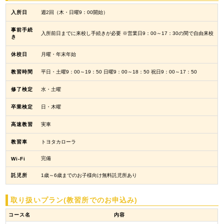
入所日
週2回（木・日曜9：00開始）
事前手続
入所前日までに来校し手続きが必要 ※営業日9：00～17：30の間で自由来校
き
休校日
月曜・年末年始
教習時間
平日・土曜9：00～19：50 日曜9：00～18：50 祝日9：00～17：50
修了検定
水・土曜
卒業検定
日・木曜
高速教習
実車
教習車
トヨタカローラ
完備
Wi-Fi
託児所
1歳～6歳までのお子様向け無料託児所あり
取り扱いプラン(教習所でのお申込み)
コース名
内容