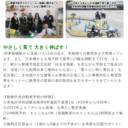
約
会社概
要
プライ
バシー
ポリシ
やさしく育て 大きく伸ばす！
ー
JR東船橋駅から送迎バス12分の近さ。学校帰りの教習生が大勢通ってい
ます。また、日本橋からも地下鉄で最寄りの飯山満駅まで21分。さら
アイテ
に、駅から船橋市指定文化財『ゆるぎ地蔵』を見ながら学校まで徒歩10
ック合
分。送迎バスも利用出来て都内からも近い！『乗りたい時に乗れる』を
合言葉に、きめ細やかな接客とお客様の立場に立った事務対応と教習指
宿免許
導をモットーに教習生の皆様の免許取得を全力サポートさせていただき
ます！
【船橋中央自動車学校の特徴】
◎本免許学科試験合格率8年連続千葉県1位（H23年からH30年）
◎2025年より『デジタル原簿』を導入し教習実施
◎24時間予約・キャンセルOK（技能教習のキャンセルは1時間前まで無
料）
◎無料託児室あり（1歳から6歳までの子供がいる母親を応援サポート）